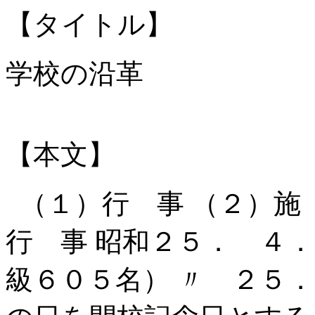
【タイトル】
学校の沿革
【本文】
（１）行 事 （２）施
行 事 昭和２５． ４
級６０５名） 〃 ２５