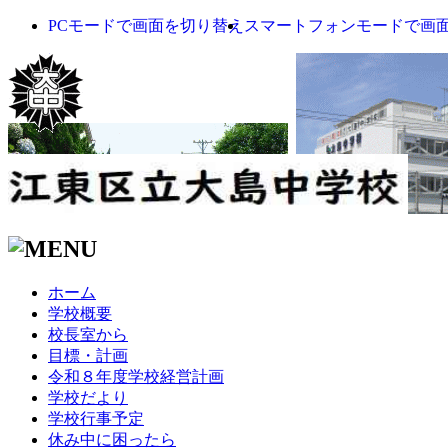
PCモードで画面を切り替え
スマートフォンモードで画
ホーム
学校概要
校長室から
目標・計画
令和８年度学校経営計画
学校だより
学校行事予定
休み中に困ったら