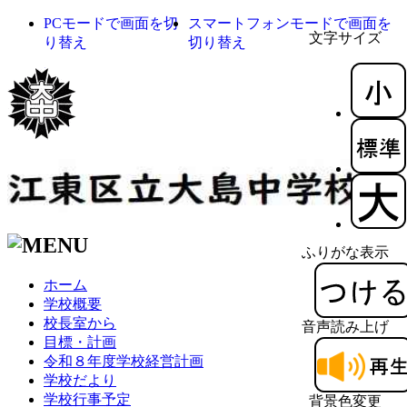
PCモードで画面を切
スマートフォンモードで画面を
文字サイズ
り替え
切り替え
ふりがな表示
ホーム
学校概要
校長室から
音声読み上げ
目標・計画
令和８年度学校経営計画
学校だより
学校行事予定
背景色変更