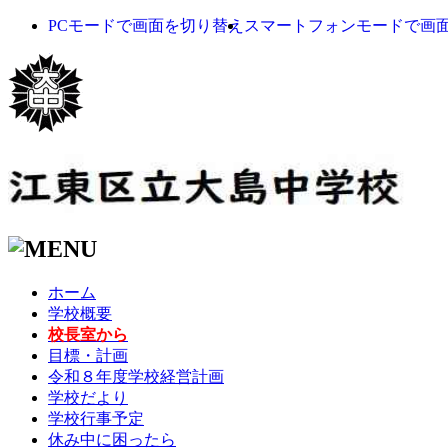
PCモードで画面を切り替え
スマートフォンモードで画
ホーム
学校概要
校長室から
目標・計画
令和８年度学校経営計画
学校だより
学校行事予定
休み中に困ったら