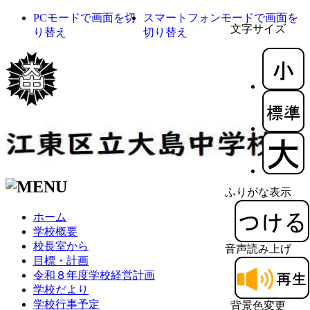
PCモードで画面を切
スマートフォンモードで画面を
文字サイズ
り替え
切り替え
ふりがな表示
ホーム
学校概要
校長室から
音声読み上げ
目標・計画
令和８年度学校経営計画
学校だより
学校行事予定
背景色変更